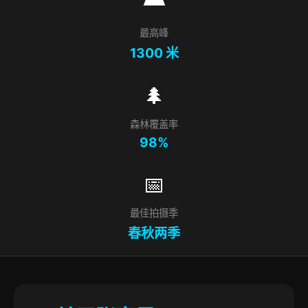
最高峰
1300 米
🌲
森林覆盖率
98%
📅
最佳拍摄季
春秋两季