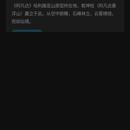
《阿凡达》哈利路亚山原型所在地，乾坤柱（阿凡达悬
浮山）矗立于此。从空中俯瞰，石峰林立，云雾缭绕，
宛如仙境。
海拔 1070 米
🌲
金鞭溪
全长 7.5 公里的峡谷溪流，两岸奇峰耸立。航拍视角
下，溪流如一条金色鞭子蜿蜒于峰林之间，故名金鞭
溪。
海拔 300 米