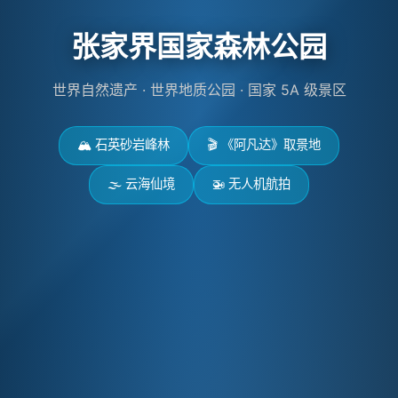
张家界国家森林公园
世界自然遗产 · 世界地质公园 · 国家 5A 级景区
🏔️ 石英砂岩峰林
🎬 《阿凡达》取景地
🌫️ 云海仙境
🚁 无人机航拍