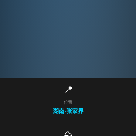
📍
位置
湖南·张家界
⛰️